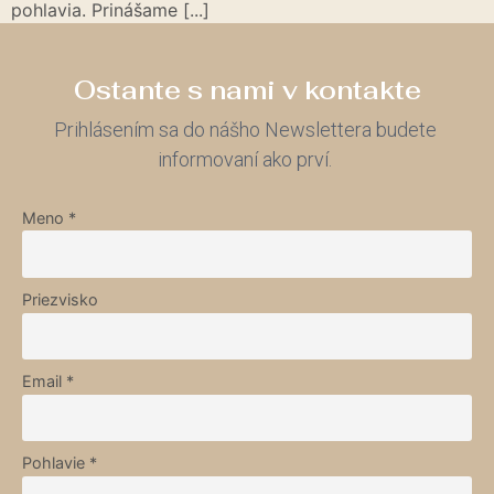
pohlavia. Prinášame [...]
Ostante s nami v kontakte
Prihlásením sa do nášho Newslettera budete
informovaní ako prví.
Meno *
Priezvisko
Email *
Pohlavie *