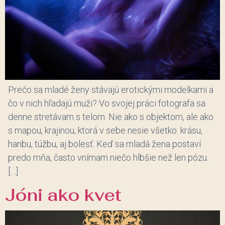
Prečo sa mladé ženy stávajú erotickými modelkami a
čo v nich hľadajú muži? Vo svojej práci fotografa sa
denne stretávam s telom. Nie ako s objektom, ale ako
s mapou, krajinou, ktorá v sebe nesie všetko: krásu,
hanbu, túžbu, aj bolesť. Keď sa mladá žena postaví
predo mňa, často vnímam niečo hlbšie než len pózu.
[…]
Jóni ako kvet