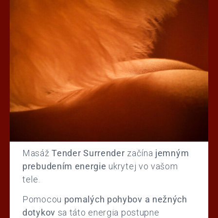
Masáž
Tender Surrender
začína
jemným
prebudením energie
ukrytej vo vašom
tele.
Pomocou
pomalých pohybov a nežných
dotykov
sa táto energia postupne