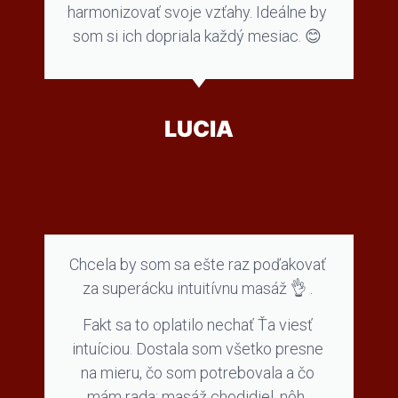
harmonizovať svoje vzťahy. Ideálne by
som si ich dopriala každý mesiac. 😊
LUCIA
Chcela by som sa ešte raz poďakovať
za superácku intuitívnu masáž 👌 .
Fakt sa to oplatilo nechať Ťa viesť
intuíciou. Dostala som všetko presne
na mieru, čo som potrebovala a čo
mám rada: masáž chodidiel, nôh,