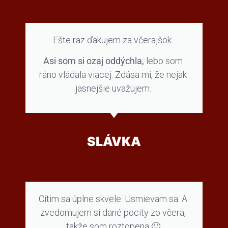
Ešte raz ďakujem za včerajšok.
Asi som si ozaj oddýchla,
lebo som
ráno vládala viacej. Zdása mi, že nejak
jasnejšie uvažujem.
SLÁVKA
Cítim sa úplne skvele. Usmievam sa. A
zvedomujem si dané pocity zo včera,
takže som roztopena 🙂