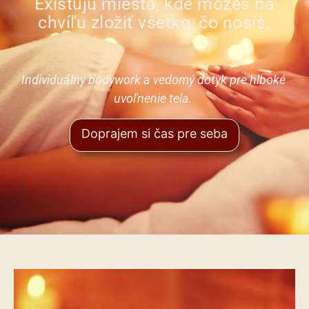
Existujú miesta, kde môžeš na
chvíľu zložiť všetko, čo nosíš.
Individuálny bodywork a vedomý dotyk pre hlboké
uvoľnenie tela.
Doprajem si čas pre seba