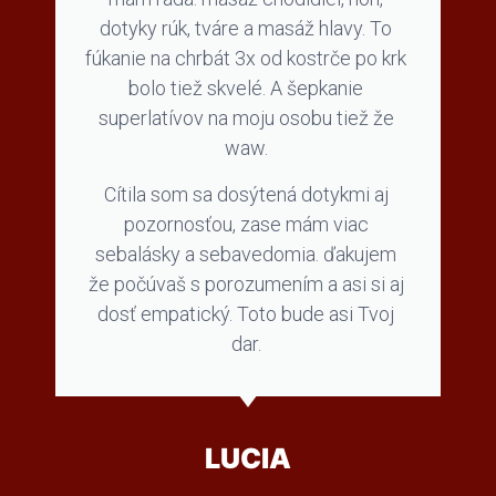
dotyky rúk, tváre a masáž hlavy. To
fúkanie na chrbát 3x od kostrče po krk
bolo tiež skvelé. A šepkanie
superlatívov na moju osobu tiež že
waw.
Cítila som sa dosýtená dotykmi aj
pozornosťou, zase mám viac
sebalásky a sebavedomia. ďakujem
že počúvaš s porozumením a asi si aj
dosť empatický. Toto bude asi Tvoj
dar.
LUCIA