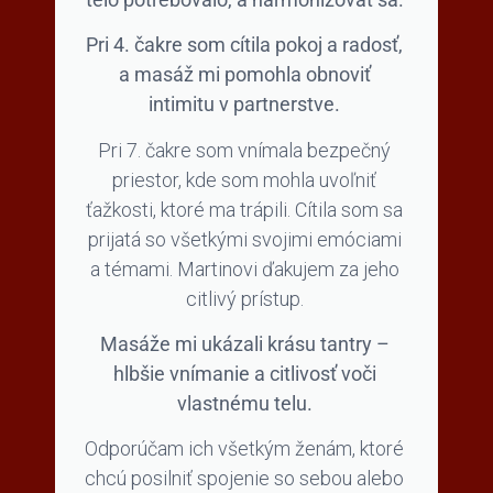
Pri 4. čakre som cítila pokoj a radosť,
a masáž mi pomohla obnoviť
intimitu v partnerstve.
Pri 7. čakre som vnímala bezpečný
priestor, kde som mohla uvoľniť
ťažkosti, ktoré ma trápili. Cítila som sa
prijatá so všetkými svojimi emóciami
a témami. Martinovi ďakujem za jeho
citlivý prístup.
Masáže mi ukázali krásu tantry –
hlbšie vnímanie a citlivosť voči
vlastnému telu.
Odporúčam ich všetkým ženám, ktoré
chcú posilniť spojenie so sebou alebo