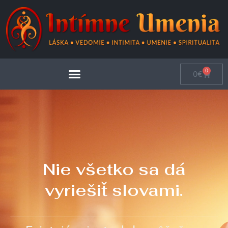
0
0
€
Nie všetko sa dá
vyriešiť slovami.