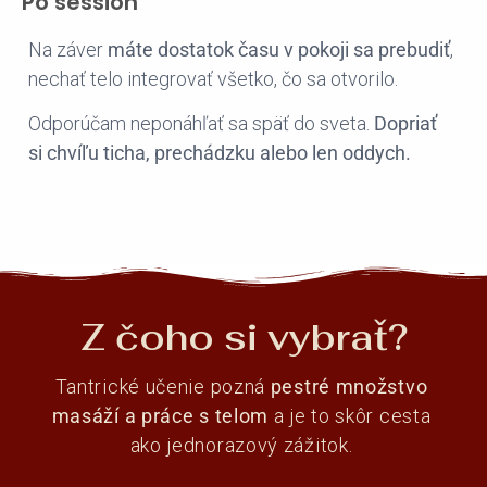
Po session
Na záver
máte dostatok času v pokoji sa prebudiť
,
nechať telo integrovať všetko, čo sa otvorilo.
Odporúčam neponáhľať sa späť do sveta.
Dopriať
si chvíľu ticha, prechádzku alebo len oddych.
Z čoho si vybrať?
Tantrické učenie pozná
pestré množstvo
masáží a práce s telom
a je to skôr cesta
ako jednorazový zážitok.