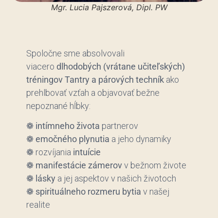
Mgr. Lucia Pajszerová, Dipl. PW
Spoločne sme absolvovali
viacero
dlhodobých (vrátane učiteľských)
tréningov Tantry a párových techník
ako
prehlbovať vzťah a objavovať bežne
nepoznané hĺbky:
❁
intímneho života
partnerov
❁
emočného plynutia
a jeho dynamiky
❁ rozvíjania
intuície
❁
manifestácie zámerov
v bežnom živote
❁
lásky
a jej aspektov v našich životoch
❁
spirituálneho rozmeru bytia
v našej
realite