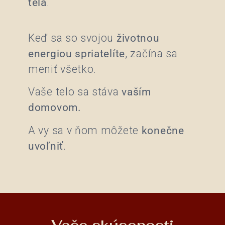
tela
.
Keď sa so svojou
životnou
energiou spriatelíte
, začína sa
meniť všetko.
Vaše telo sa stáva
vaším
domovom.
A vy sa v ňom môžete
konečne
uvoľniť
.
Vaše skúsenosti