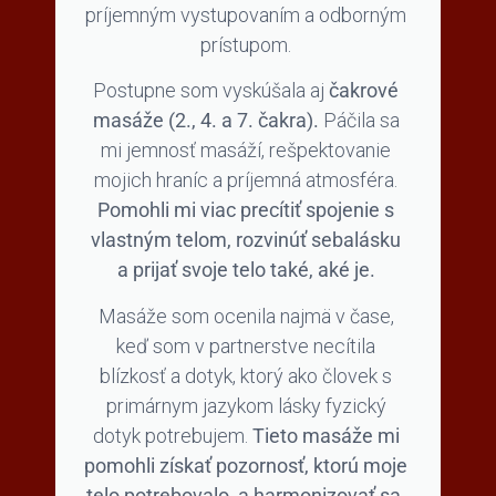
príjemným vystupovaním a odborným
prístupom.
Postupne som vyskúšala aj
čakrové
masáže (2., 4. a 7. čakra).
Páčila sa
mi jemnosť masáží, rešpektovanie
mojich hraníc a príjemná atmosféra.
Pomohli mi viac precítiť spojenie s
vlastným telom, rozvinúť sebalásku
a prijať svoje telo také, aké je.
Masáže som ocenila najmä v čase,
keď som v partnerstve necítila
blízkosť a dotyk, ktorý ako človek s
primárnym jazykom lásky fyzický
dotyk potrebujem.
Tieto masáže mi
pomohli získať pozornosť, ktorú moje
telo potrebovalo, a harmonizovať sa.