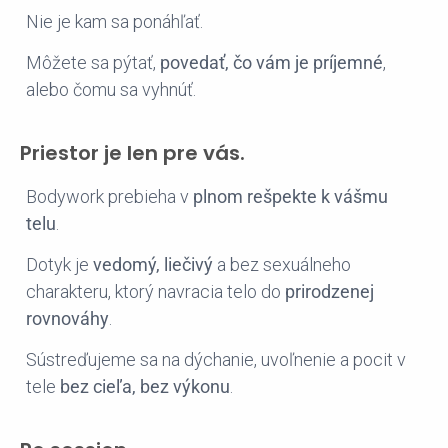
Nie je kam sa ponáhľať.
Môžete sa pýtať,
povedať, čo vám je príjemné
,
alebo čomu sa vyhnúť.
Priestor je len pre vás.
Bodywork prebieha v
plnom rešpekte k vášmu
telu
.
Dotyk je
vedomý, liečivý
a bez sexuálneho
charakteru, ktorý navracia telo do
prirodzenej
rovnováhy
.
Sústreďujeme sa na dýchanie, uvoľnenie a pocit v
tele
bez cieľa, bez výkonu
.