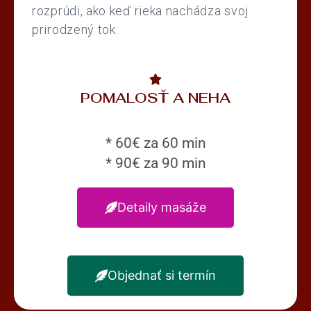
rozprúdi, ako keď rieka nachádza svoj
prirodzený tok.
POMALOSŤ A NEHA
* 60€ za 60 min
* 90€ za 90 min
Detaily masáže
Objednať si termín