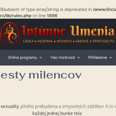
($subject) of type array|string is deprecated in
/www/i/n/
c/lib/rules.php
on line
1896
Online programy
Viac možností
Prihlásenie
cesty milencov
 sexuality
, plného prebudenia a zmyselných zážitkov. A to
každej jednej bunke tela
.