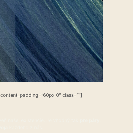
content_padding=”60px 0″ class=””]
veň našej existencie.
Je vhodný tak
pre páry
,
voja
každého z nás.