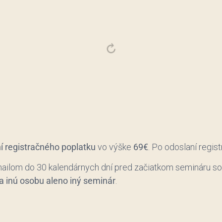
í registračného poplatku
vo výške
69€
. Po odoslaní regis
a mailom do 30 kalendárnych dní pred začiatkom semináru s
a inú osobu aleno iný seminár
.