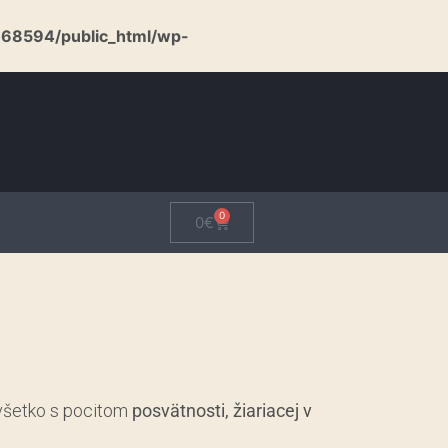
u68594/public_html/wp-
0
0
€
 všetko s pocitom
posvätnosti, žiariacej v