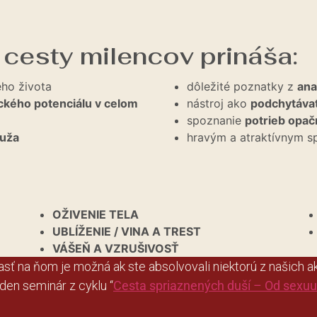
 cesty milencov prináša:
ho života
dôležité poznatky z
ana
kého potenciálu v celom
nástroj ako
podchytávať
spoznanie
potrieb opač
muža
hravým a atraktívnym
OŽIVENIE TELA
UBLÍŽENIE / VINA A TREST
VÁŠEŇ A VZRUŠIVOSŤ
sť na ňom je možná ak ste absolvovali niektorú z našich akt
den seminár z cyklu “
Cesta spriaznených duší – Od sexu