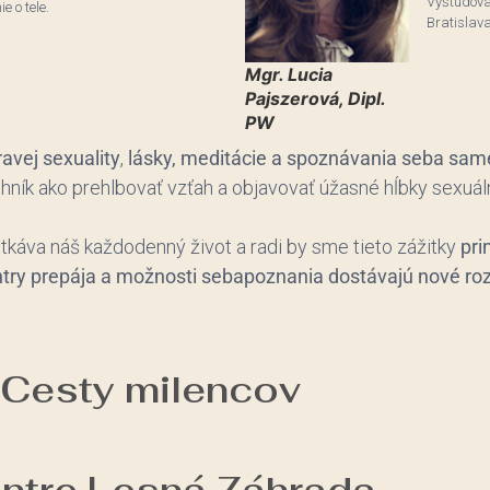
Vyštudov
e o tele.
Bratislava
Mgr. Lucia
Pajszerová, Dipl.
PW
avej sexuality
,
lásky, meditácie a spoznávania seba sa
hník ako prehlbovať vzťah a objavovať úžasné hĺbky sexuál
tkáva náš každodenný život a radi by sme tieto zážitky
pri
ntry prepája a možnosti sebapoznania dostávajú nové r
 Cesty milencov