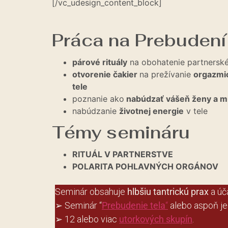
[/vc_udesign_content_block]
Práca na Prebudení
párové rituály
na obohatenie partnerské
otvorenie čakier
na prežívanie
orgazmic
tele
poznanie ako
nabúdzať vášeň ženy a 
nabúdzanie
životnej energie
v tele
Témy semináru
RITUÁL V PARTNERSTVE
POLARITA POHLAVNÝCH ORGÁNOV
Seminár obsahuje
hlbšiu tantrickú prax
a úča
➢ Seminár “
Prebudenie tela
“
alebo aspoň je
➢ 12 alebo viac
utorkových skupín
.