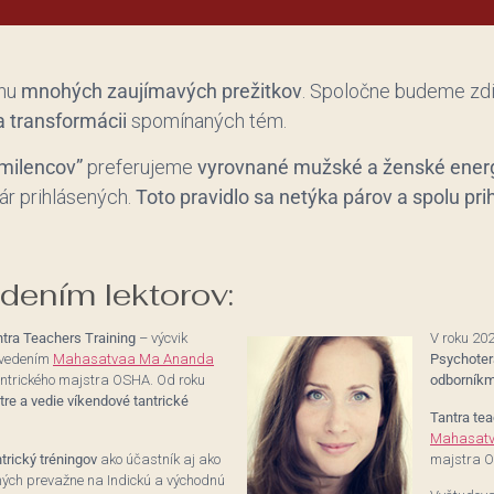
uhu
mnohých zaujímavých prežitkov
. Spoločne budeme zdie
a transformácii
spomínaných tém.
 milencov”
preferujeme
vyrovnané mužské a ženské ener
ár prihlásených.
Toto pravidlo sa netýka párov a spolu pr
dením lektorov:
tra Teachers Training
– výcvik
V roku 20
 vedením
Mahasatvaa Ma Ananda
Psychoter
tantrického majstra OSHA. Od roku
odborníkm
re a vedie víkendové tantrické
Tantra tea
Mahasatv
trický tréningov
ako účastník aj ako
majstra 
ch prevažne na Indickú a východnú