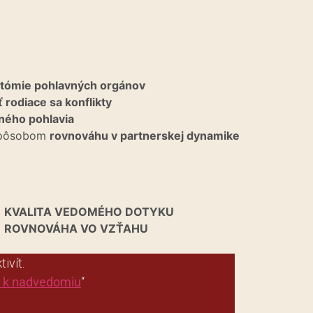
tómie pohlavných orgánov
 rodiace sa konflikty
ného pohlavia
 spôsobom
rovnováhu v partnerskej dynamike
KVALITA VEDOMÉHO DOTYKU
ROVNOVÁHA VO VZŤAHU
ivít.
u k nadvedomiu
“