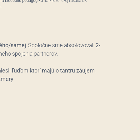
ala
Liečebnú pedagogiku
na Filozofickej fakulte UK
.
mého/samej
. Spoločne sme absolovovali
2-
neho spojenia partnerov.
niesli ľuďom ktorí majú o tantru záujem
.
ozmery
.