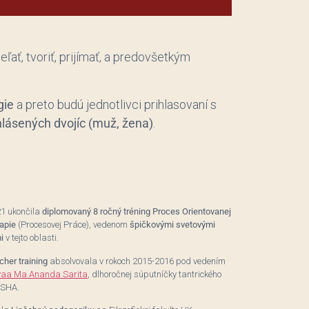
ľať, tvoriť, prijímať, a predovšetkým
gie
a preto budú jednotlivci prihlasovaní s
ihlásených dvojíc (muž, žena)
.
21 ukončila
diplomovaný 8 ročný tréning Proces Orientovanej
apie
(Procesovej Práce), vedenom
špičkovými svetovými
i
v tejto oblasti.
cher training
absolvovala v rokoch 2015-2016 pod vedením
aa Ma Ananda Sarita
, dlhoročnej súputníčky tantrického
OSHA.