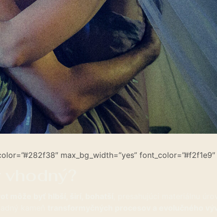
olor=”#282f38″ max_bg_width=”yes” font_color=”#f2f1e9″ 
r vhodný?
vot môže byť hlbší, širí, bohatší
, presahujúci materiálnu úro
ákladný kameň
transformyčných procesov a evolučného vý