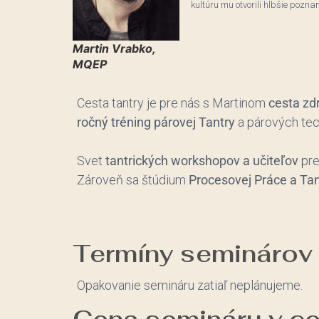
kultúru mu otvorili hlbšie poznani
Martin Vrabko,
MQEP
Cesta tantry je pre nás s Martinom
cesta zdr
ročný tréning párovej Tantry
a párových tec
Svet
tantrických workshopov a učiteľov
pre
Zároveň sa štúdium
Procesovej Práce a Ta
Termíny seminárov
Opakovanie semináru zatiaľ neplánujeme.