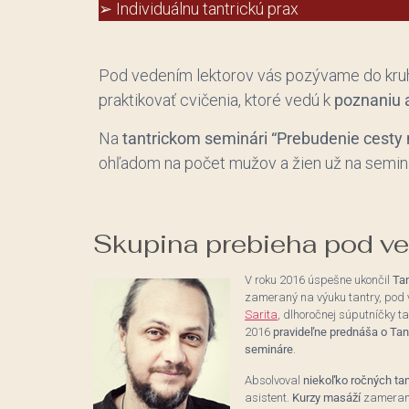
➢ Individuálnu tantrickú prax
Pod vedením lektorov vás pozývame do kr
praktikovať cvičenia, ktoré vedú k
poznaniu 
Na
tantrickom seminári “Prebudenie cesty
ohľadom na počet mužov a žien už na semin
Skupina prebieha pod ve
V roku 2016 úspešne ukončil
Tan
zameraný na výuku tantry, pod
Sarita
, dlhoročnej súputníčky 
2016
pravideľne prednáša o Tant
semináre
.
Absolvoval
niekoľko ročných tan
asistent.
Kurzy masáží
zameraný