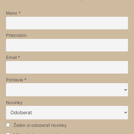
Meno *
Priezvisko
Email *
Pohlavie *
Novinky
Želám si odoberať novinky