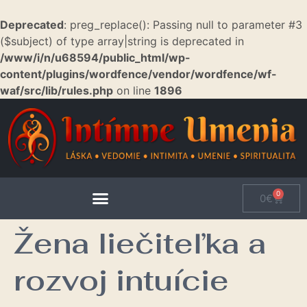
Deprecated
: preg_replace(): Passing null to parameter #3
($subject) of type array|string is deprecated in
/www/i/n/u68594/public_html/wp-
content/plugins/wordfence/vendor/wordfence/wf-
waf/src/lib/rules.php
on line
1896
0
0
€
Žena liečiteľka a
rozvoj intuície