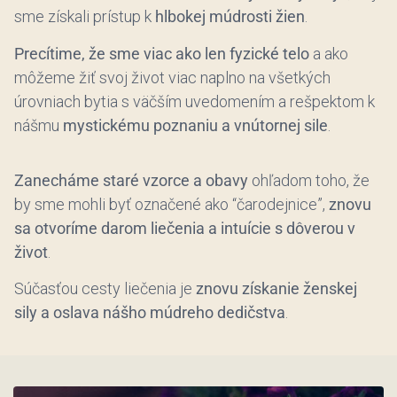
sme získali prístup k
hlbokej múdrosti žien
.
Precítime, že sme viac ako len fyzické telo
a ako
môžeme žiť svoj život viac naplno na všetkých
úrovniach bytia s väčším uvedomením a rešpektom k
nášmu
mystickému poznaniu a vnútornej sile
.
Zanecháme staré vzorce a obavy
ohľadom toho, že
by sme mohli byť označené ako “čarodejnice”,
znovu
sa otvoríme darom liečenia a intuície s dôverou v
život
.
Súčasťou cesty liečenia je
znovu získanie ženskej
sily a oslava nášho múdreho dedičstva
.