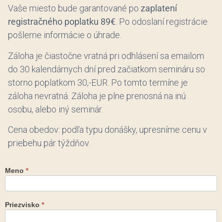
Vaše miesto bude garantované po
zaplatení
registračného poplatku 89€
. Po odoslaní registrácie
pošleme informácie o úhrade.
Záloha je čiastočne vratná pri odhlásení sa emailom
do 30 kalendárnych dní pred začiatkom semináru so
storno poplatkom 30,-EUR. Po tomto termíne je
záloha nevratná. Záloha je plne prenosná na inú
osobu, alebo iný seminár.
Cena obedov: podľa typu donášky, upresníme cenu v
priebehu pár týždňov.
Meno
*
Esencia
Bohyne
Priezvisko
*