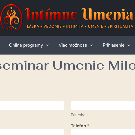
Online programy
Viac možností
Prihlásenie
 seminar Umenie Mil
Priezvisko
Telefón
*