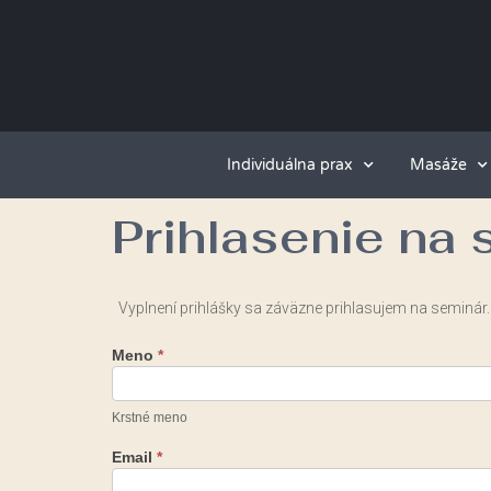
Individuálna prax
Masáže
Prihlasenie na
Prihlásenie
Vyplnení prihlášky sa záväzne prihlasujem na seminár.
na
semináre
Meno
*
Umenie
Milovať
Krstné meno
Email
*