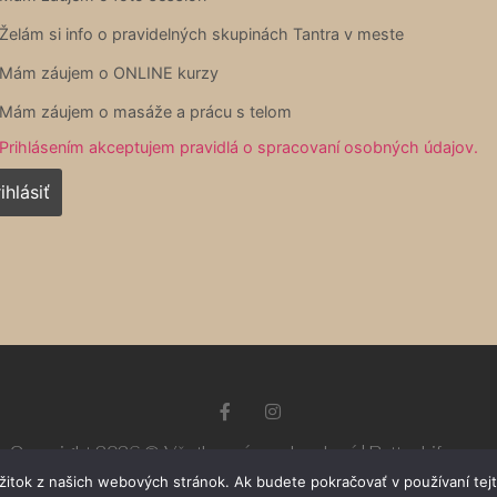
Želám si info o pravidelných skupinách Tantra v meste
Mám záujem o ONLINE kurzy
Mám záujem o masáže a prácu s telom
Prihlásením akceptujem pravidlá o spracovaní osobných údajov.
Copyright 2026 © Všetky práva vyhradené | Better Life s.r.o
ážitok z našich webových stránok. Ak budete pokračovať v používaní tej