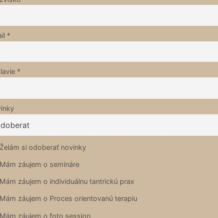
il *
lavie *
inky
Želám si odoberať novinky
Mám záujem o semináre
Mám záujem o individuálnu tantrickú prax
Mám záujem o Proces orientovanú terapiu
Mám záujem o foto session