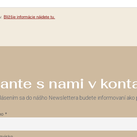
v.
Bližšie informácie nájdete tu.
ante s nami v kont
lásením sa do nášho Newslettera budete informovaní ako p
o *
ezvisko