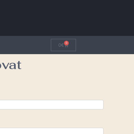
0
0
€
ovat