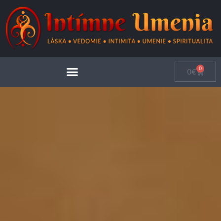
0
0
€