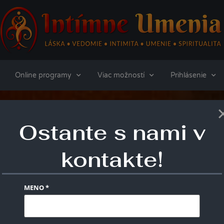
Online programy
Viac možností
Prihlásenie
Ostante s nami v
kontakte!
MENO *