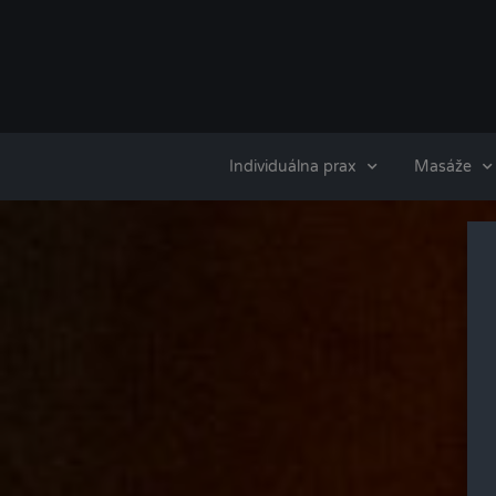
Individuálna prax
Masáže