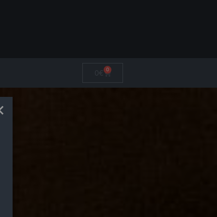
0
0
€
×