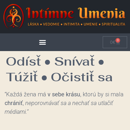
0
0
€
Odísť • Snívať •
Túžiť • Očistiť sa
“Každá žena má
v sebe krásu
, ktorú by si mala
chrániť
,
neporovnávať sa a nechať sa utlačiť
médiami.”