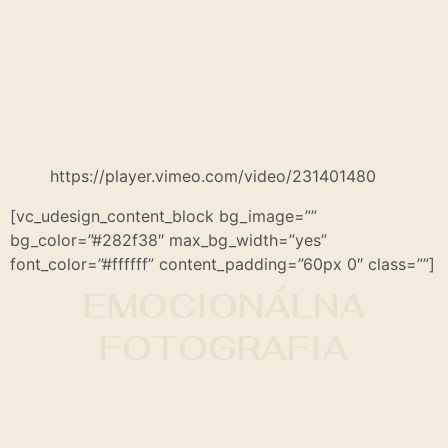
https://player.vimeo.com/video/231401480
[vc_udesign_content_block bg_image=””
bg_color=”#282f38″ max_bg_width=”yes”
font_color=”#ffffff” content_padding=”60px 0″ class=””]
EMOCIONÁLNA
FOTOGRAFIA
INTIMACY = IN TO ME I SEE.
V zmysle tejto
pravdivej slovnej hračky
vznikajú hlboké