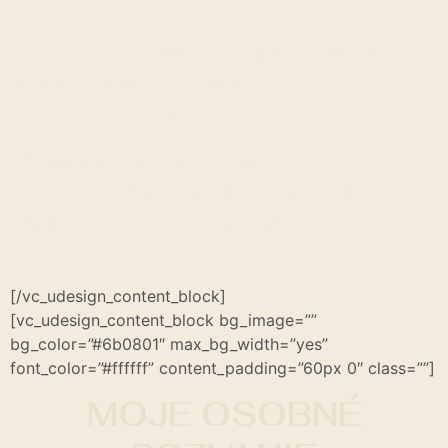
zážitkové fotografie
.
A Day With X
– Emocionálne fotografie,
ktoré ťa vezmú do sfér
skutočného
emočného plynutia
.
Chvíle, kedy možeš nazrieť do
najhlbších
hĺbok seba
. Kedy odložíš svoje masky,
make-up, šaty a stretneš seba.
V plnosti,
kráse, intenzite
.
[/vc_udesign_content_block]
[vc_udesign_content_block bg_image=””
bg_color=”#6b0801″ max_bg_width=”yes”
font_color=”#ffffff” content_padding=”60px 0″ class=””]
MOJE OSOBNÉ