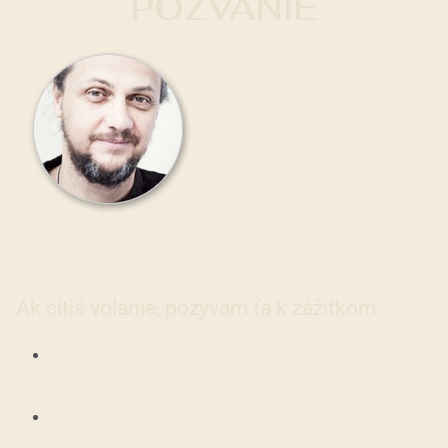
POZVANIE
Martin Vrabko
fotograf
Ak cítiš volanie, pozývam ťa k zážitkom:
Kde
proces je dôležitejší
ako
výsledok.
Zážitok, ktorý ti umožní
zvedomiť si
čo ťa v živote brzdí, po čom túžiš. A