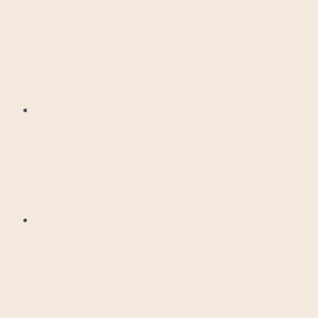
to všetko v bezpečnom prostredí, kde
kamera je len
tichý svedok
ktorý
citlivo zachytáva
hĺbku a intenzitu
prežívaného
.
Prepojenie fotografie a procesov
opierajúcich sa o
poznanie práce s
emóciami
, ktoré máme hlboko
prežité, ponúkajú jedinečné spojenie
týchto dvoch svetov.
Emocionálne fotografie
navždy
ukotvia aktuálny proces do obrazu
,
ktorý často svojim autentickým
vyjadrením oslovuje mnoho ľudí
svojou
pravdivsťou, emocionálnou