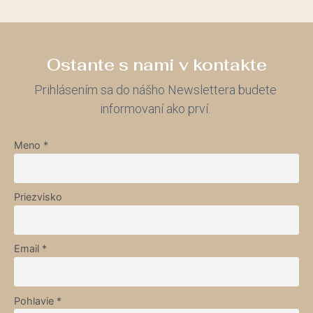
Ostante s nami v kontakte
Prihlásením sa do nášho Newslettera budete
informovaní ako prví.
Meno *
Priezvisko
Email *
Pohlavie *