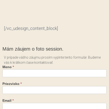
výpoveďou a čistou vizuálnou
kvalitou
.
Autor fotografií: Martin Vrabko.
[/vc_udesign_content_block]
Mám
Mám záujem o foto session.
záujem
o foto
V prípade vášho záujmu prosím vyplnte tento formulár. Budeme
vás k krátkom čase kontaktovať.
session.
Meno
*
Priezvisko
*
Email
*