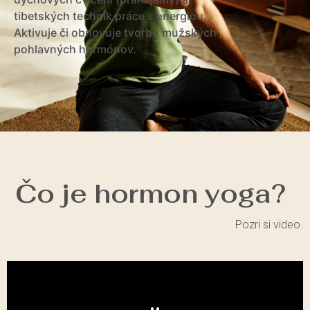
tibetských technik práce s energiou.
Aktivuje či obnovuje tvorbu mužských
pohlavných hormónov.
Čo je hormon yoga?
Pozri si video.