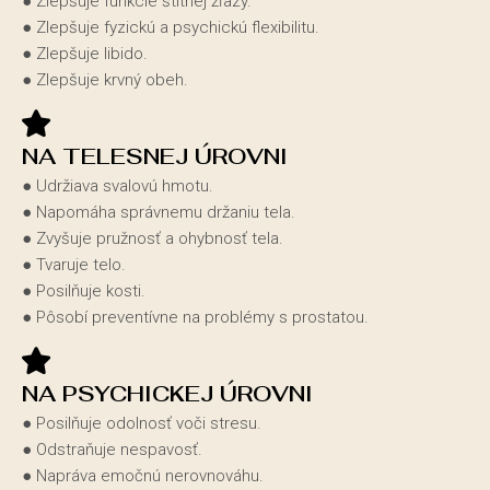
● Zlepšuje funkcie štítnej žľazy.
● Zlepšuje fyzickú a psychickú flexibilitu.
● Zlepšuje libido.
● Zlepšuje krvný obeh.
NA TELESNEJ ÚROVNI
● Udržiava svalovú hmotu.
● Napomáha správnemu držaniu tela.
● Zvyšuje pružnosť a ohybnosť tela.
● Tvaruje telo.
● Posilňuje kosti.
● Pôsobí preventívne na problémy s prostatou.
NA PSYCHICKEJ ÚROVNI
● Posilňuje odolnosť voči stresu.
● Odstraňuje nespavosť.
● Napráva emočnú nerovnováhu.