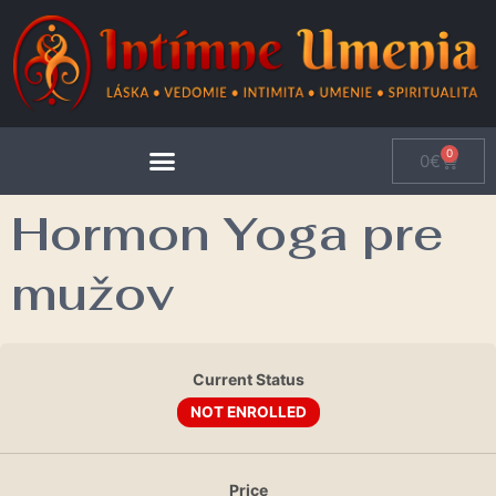
0
0
€
Hormon Yoga pre
mužov
Current Status
NOT ENROLLED
Price