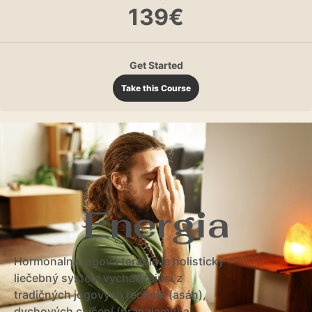
139€
Get Started
Take this Course
Rovnováha
Hormonalna jogová terapia je holistický
liečebný systém vychádzajúci z
tradičných jogových techník (asán),
dychových cvičení (pranajamy) a