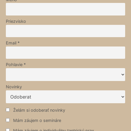
Priezvisko
Email *
Pohlavie *
Novinky
Želám si odoberať novinky
Mám záujem o semináre
Mám záujem o individuálnu tantrickú prax