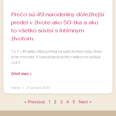
Prečo sú 49 narodeniny dôležitejší
predel v živote ako 50-tka a ako
to všetko súvisí s intímnym
životom.
7 x 7 = 49 alebo hlbší pohľad na naše životné cykly. Dnes
je ten moment. V čase písania týchto riadkov mi ostáva
cca 5
ČÍTAŤ VIAC »
Martin
21 januára 2020
« Previous
1
2
3
4
5
Next »