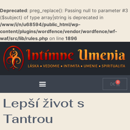
Deprecated
: preg_replace(): Passing null to parameter #3
($subject) of type array|string is deprecated in
/www/i/n/u68594/public_html/wp-
content/plugins/wordfence/vendor/wordfence/wf-
waf/src/lib/rules.php
on line
1896
0
0
€
Lepší život s
Tantrou