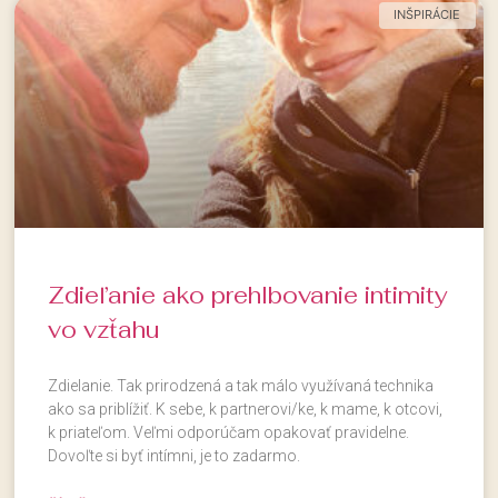
INŠPIRÁCIE
Zdieľanie ako prehlbovanie intimity
vo vzťahu
Zdielanie. Tak prirodzená a tak málo využívaná technika
ako sa priblížiť. K sebe, k partnerovi/ke, k mame, k otcovi,
k priateľom. Veľmi odporúčam opakovať pravidelne.
Dovoľte si byť intímni, je to zadarmo.