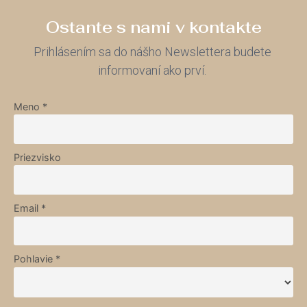
Ostante s nami v kontakte
Prihlásením sa do nášho Newslettera budete
informovaní ako prví.
Meno *
Priezvisko
Email *
Pohlavie *