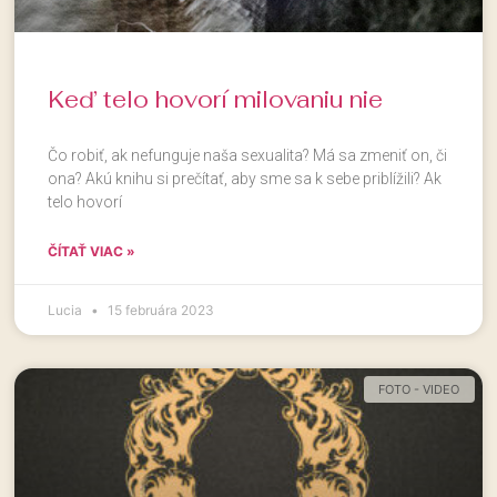
Keď telo hovorí milovaniu nie
Čo robiť, ak nefunguje naša sexualita? Má sa zmeniť on, či
ona? Akú knihu si prečítať, aby sme sa k sebe priblížili? Ak
telo hovorí
ČÍTAŤ VIAC »
Lucia
15 februára 2023
FOTO - VIDEO