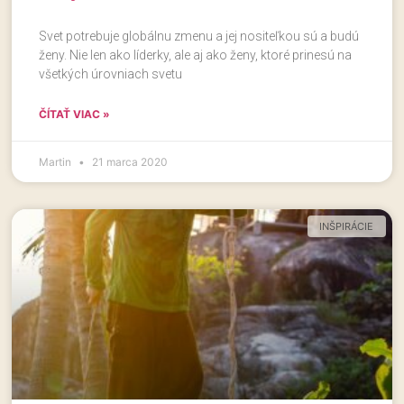
Svet potrebuje globálnu zmenu a jej nositeľkou sú a budú
ženy. Nie len ako líderky, ale aj ako ženy, ktoré prinesú na
všetkých úrovniach svetu
ČÍTAŤ VIAC »
Martin
21 marca 2020
INŠPIRÁCIE