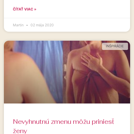
ČÍTAŤ VIAC »
Martin
02 mája 2020
INŠPIRÁCIE
Nevyhnutnú zmenu môžu priniesť
ženy