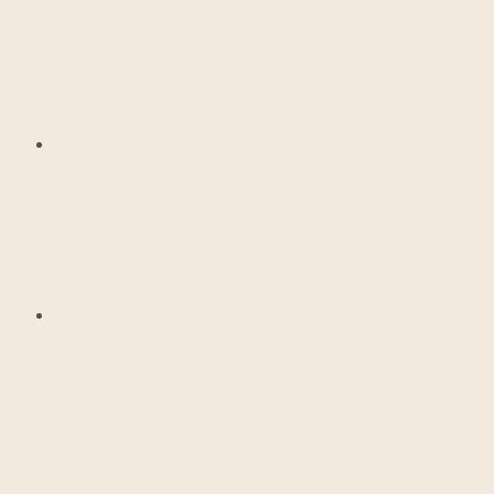
to všetko v bezpečnom prostredí, kde
kamera je len
tichý svedok
ktorý
citlivo zachytáva
hĺbku a intenzitu
prežívaného
.
Prepojenie fotografie a procesov
opierajúcich sa o
poznanie práce s
emóciami
, ktoré máme hlboko
prežité, ponúkajú jedinečné spojenie
týchto dvoch svetov.
Emocionálne fotografie
navždy
ukotvia aktuálny proces do obrazu
,
ktorý často svojim autentickým
vyjadrením oslovuje mnoho ľudí
svojou
pravdivsťou, emocionálnou
výpoveďou a čistou vizuálnou