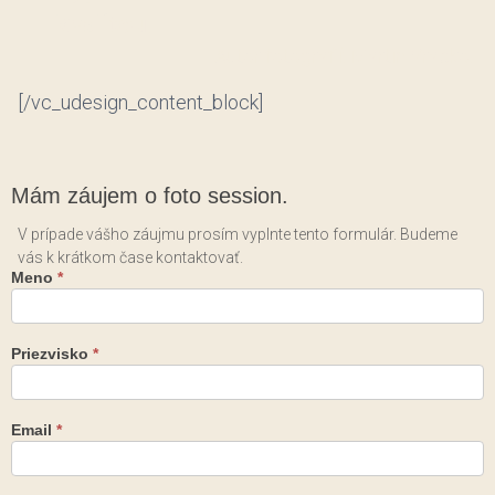
kvalitou
.
Autor fotografií: Martin Vrabko.
[/vc_udesign_content_block]
Mám
Mám záujem o foto session.
záujem
o foto
V prípade vášho záujmu prosím vyplnte tento formulár. Budeme
vás k krátkom čase kontaktovať.
session.
Meno
*
Priezvisko
*
Email
*