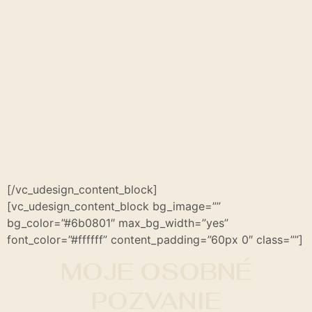
A Day With X
– Emocionálne fotografie,
ktoré ťa vezmú do sfér
skutočného
emočného plynutia
.
Chvíle, kedy možeš nazrieť do
najhlbších
hĺbok seba
. Kedy odložíš svoje masky,
make-up, šaty a stretneš seba.
V plnosti,
kráse, intenzite
.
[/vc_udesign_content_block]
[vc_udesign_content_block bg_image=””
bg_color=”#6b0801″ max_bg_width=”yes”
font_color=”#ffffff” content_padding=”60px 0″ class=””]
MOJE OSOBNÉ
POZVANIE