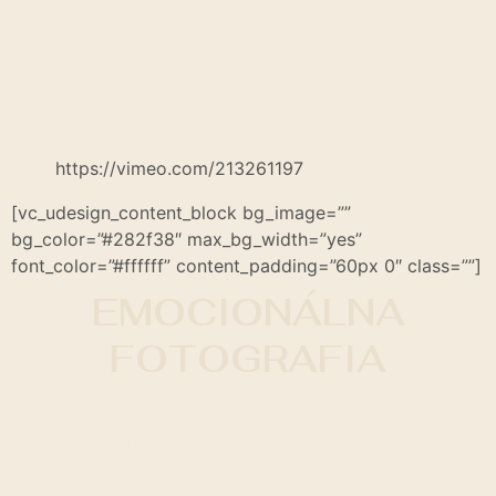
https://vimeo.com/213261197
[vc_udesign_content_block bg_image=””
bg_color=”#282f38″ max_bg_width=”yes”
font_color=”#ffffff” content_padding=”60px 0″ class=””]
EMOCIONÁLNA
FOTOGRAFIA
INTIMACY = IN TO ME I SEE.
V zmysle tejto
pravdivej slovnej hračky
vznikajú hlboké
zážitkové fotografie
.