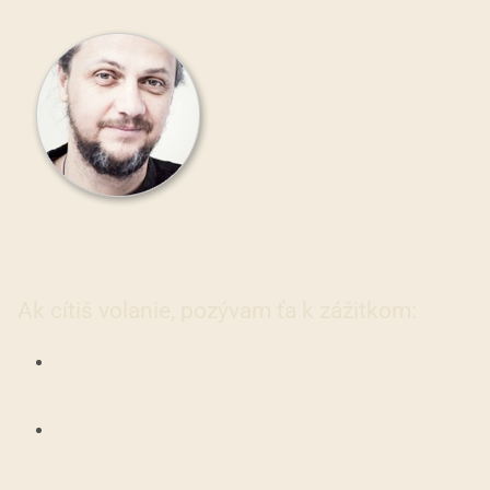
Martin Vrabko
fotograf
Ak cítiš volanie, pozývam ťa k zážitkom:
Kde
proces je dôležitejší
ako
výsledok.
Zážitok, ktorý ti umožní
zvedomiť si
čo ťa v živote brzdí, po čom túžiš. A