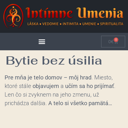
0
0
€
Bytie bez úsilia
Pre mňa je telo domov – môj hrad
. Miesto,
ktoré stále
objavujem
a
učím sa ho prijímať
.
Len čo si zvyknem na jeho zmenu, už
prichádza dalšia.
A telo si všetko pamätá…