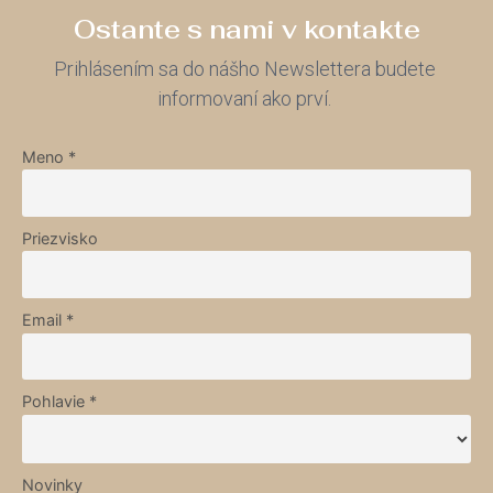
Ostante s nami v kontakte
Prihlásením sa do nášho Newslettera budete
informovaní ako prví.
Meno *
Priezvisko
Email *
Pohlavie *
Novinky