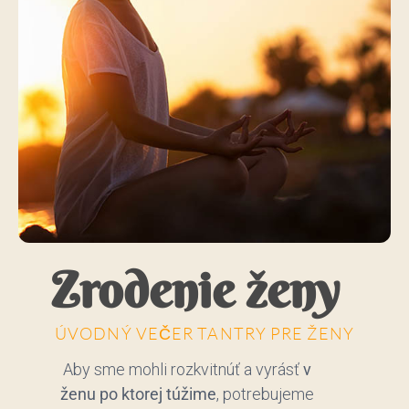
Zrodenie ženy
ÚVODNÝ VEČER TANTRY PRE ŽENY
Aby sme mohli rozkvitnúť a vyrásť
v
ženu po ktorej túžime
, potrebujeme