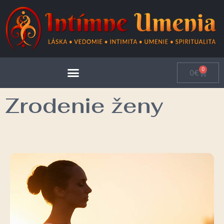
0
0
€
Zrodenie ženy