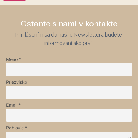
Ostante s nami v kontakte
Prihlásením sa do nášho Newslettera budete
informovaní ako prví.
Meno *
Priezvisko
Email *
Pohlavie *