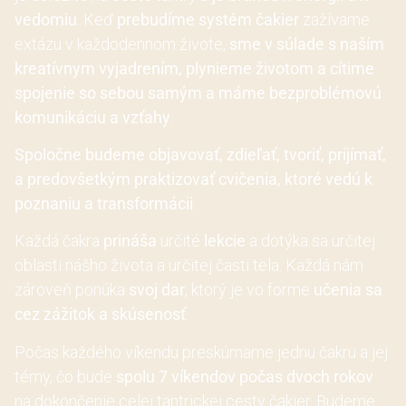
vedomiu
. Keď
prebudíme systém čakier
zažívame
extázu v každodennom živote,
sme v súlade s naším
kreatívnym vyjadrením, plynieme životom a cítime
spojenie so sebou samým a máme bezproblémovú
komunikáciu a vzťahy
.
Spoločne budeme objavovať, zdieľať, tvoriť, prijímať,
a predovšetkým praktizovať cvičenia, ktoré vedú k
poznaniu a transformácii
.
Každá čakra
prináša
určité
lekcie
a dotýka sa určitej
oblasti nášho života a určitej časti tela. Každá nám
zároveň ponúka
svoj dar
, ktorý je vo forme
učenia sa
cez zážitok a skúsenosť
.
Počas každého víkendu preskúmame jednu čakru a jej
témy, čo bude
spolu
7 víkendov počas dvoch rokov
na dokončenie celej tantrickej cesty čakier. Budeme