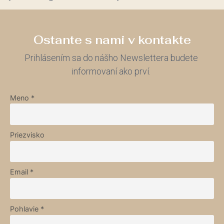
Ostante s nami v kontakte
Prihlásením sa do nášho Newslettera budete
informovaní ako prví.
Meno *
Priezvisko
Email *
Pohlavie *