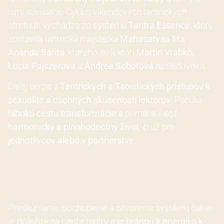
nimi súvisiace. Cyklus víkendových tantrických
stretnutí vychádza zo systému
Tantra Essence
, ktorý
zostavila tantrická majsterka
Mahasatvaa Ma
Ananda Sarita
, ktorého sú lektori
Martin Vrabko,
Lucia Pajszerová a Andrea Sobotová
nasledovníci.
Ďalej čerpá z
Tantrických a Taoistických prístupov k
sexualite a osobných skúseností lektorov
. Ponúka
hlbokú cestu transformácie
a pomáha viesť
harmonický a plnohodnotný život
, či už pre
jednotlivcov alebo v partnerstve
.
Systém čakier ako
mapa života.
Preskúmanie, pochopenie a otvorenie systému čakier
je dôležité na ceste tantry a
je bránou k energii a k