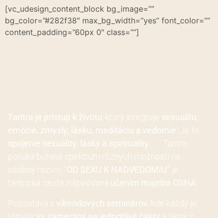
[vc_udesign_content_block bg_image=””
bg_color=”#282f38″ max_bg_width=”yes” font_color=””
content_padding=”60px 0″ class=””]
Transformačná cesta
za poznaním –
Všeobecné informácie
Tantra je prístup k životu
, ktorý integruje
sexualitu,
emócie, zmysly, lásku, meditáciu a vedomie
. Je to
spojenie sexuality, lásky a spirituality
. Tantra
ponúka bohaté spektrum rôznych možností na
osobný rozvoj. “
OD SEXU K NADVEDOMIU
” je
tantrická cesta inšpirovaná
učením majstra OSHA
.
Pozostáva z
víkendových seminárov
, kde každý je
tématicky
zameraný na jednotlivé čakry
a témy s