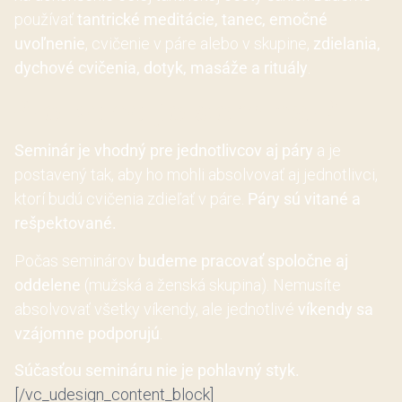
používať
tantrické meditácie, tanec, emočné
uvoľnenie
, cvičenie v páre alebo v skupine,
zdielania,
dychové cvičenia, dotyk, masáže a rituály
.
Pre koho je seminár?
Seminár je vhodný pre jednotlivcov aj páry
a je
postavený tak, aby ho mohli absolvovať aj jednotlivci,
ktorí budú cvičenia zdieľať v páre.
Páry sú vitané a
rešpektované.
Počas seminárov
budeme pracovať spoločne aj
oddelene
(mužská a ženská skupina). Nemusíte
absolvovať všetky víkendy, ale jednotlivé
víkendy sa
vzájomne podporujú
.
Súčasťou semináru nie je pohlavný styk.
[/vc_udesign_content_block]