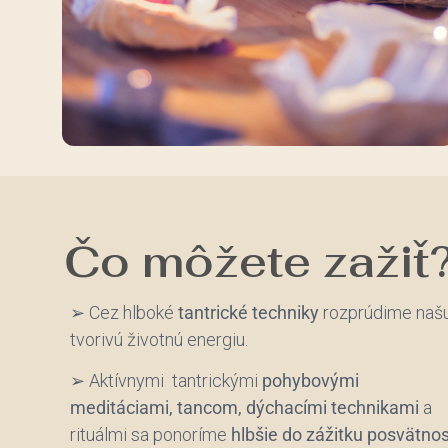
Čo môžete zažiť
➢ Cez hlboké
tantrické techniky
rozprúdime naš
tvorivú životnú energiu.
➢ Aktívnymi tantrickými
pohybovými
meditáciami, tancom, dýchacími technikami
a
rituálmi sa ponoríme
hlbšie do zážitku posvätnos