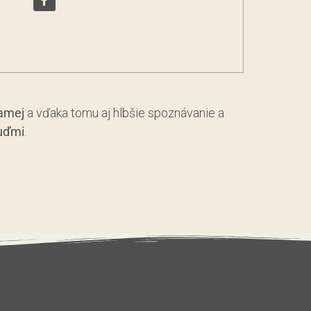
samej
a vďaka tomu aj hlbšie spoznávanie a
ľuďmi
.