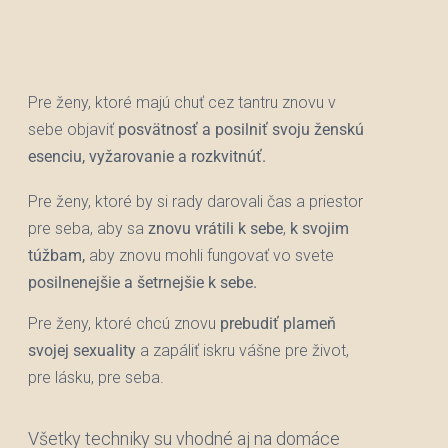
Pre ženy, ktoré majú chuť cez tantru znovu v
sebe objaviť
posvätnosť a posilniť svoju ženskú
esenciu, vyžarovanie a rozkvitnúť.
Pre ženy, ktoré by si rady darovali čas a priestor
pre seba, aby sa
znovu vrátili k sebe
,
k svojim
túžbam,
aby znovu mohli fungovať vo svete
posilnenejšie a šetrnejšie k sebe.
Pre ženy, ktoré chcú znovu
prebudiť plameň
svojej sexuality
a zapáliť iskru vášne pre život,
pre lásku, pre seba.
Všetky techniky su vhodné aj na domáce