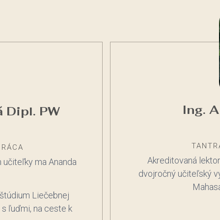
Ing. 
á Dipl. PW
TANTR
PRÁCA
Akreditovaná lektor
m učiteľky ma Ananda
dvojročný učiteľský v
Mahasa
štúdium Liečebnej
s ľuďmi, na ceste k