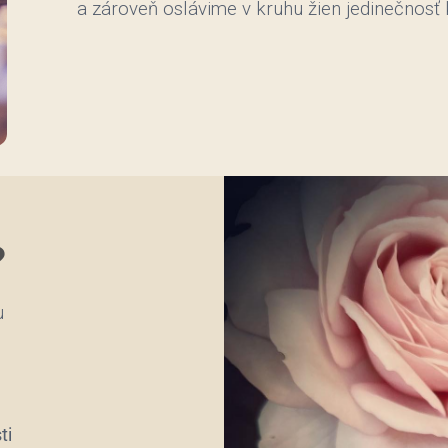
a zároveň oslávime v kruhu žien jedinečnosť 
?
u
ti