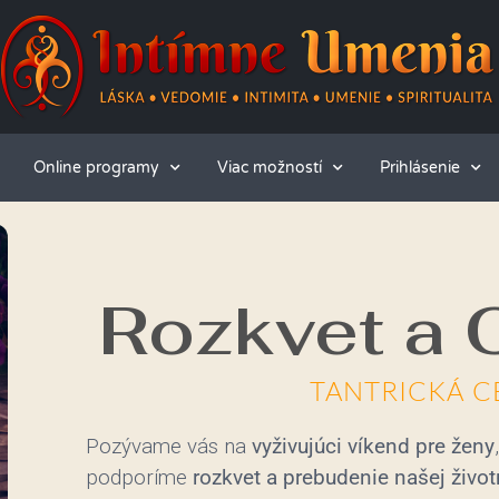
Online programy
Viac možností
Prihlásenie
Rozkvet a 
TANTRICKÁ C
Pozývame vás na
vyživujúci víkend pre ženy
podporíme
rozkvet a prebudenie našej život