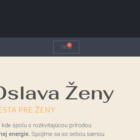
0
0
€
Oslava Ženy
ESTA PRE ŽENY
, kde spolu s rozkvitajúcou prírodou
nej energie.
Spojíme sa so sebou samou