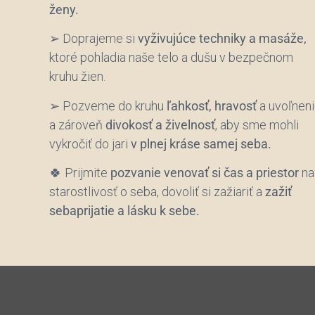
ženy.
➢ Doprajeme si
vyživujúce techniky a masáže,
ktoré pohladia naše telo a dušu v bezpečnom
kruhu žien.
➢ Pozveme do kruhu
ľahkosť, hravosť
a uvoľnen
a zároveň
divokosť a živelnosť
, aby sme mohli
vykročiť do jari
v plnej kráse samej seba.
🍀 Prijmite
pozvanie venovať si čas a priestor
na
starostlivosť o seba, dovoliť si zažiariť a
zažiť
sebaprijatie a lásku k sebe.