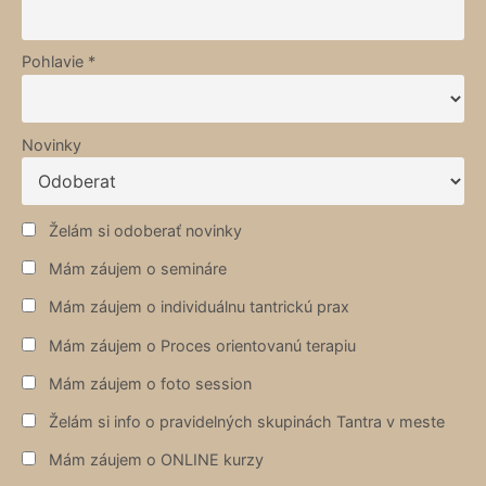
Pohlavie *
Novinky
Želám si odoberať novinky
Mám záujem o semináre
Mám záujem o individuálnu tantrickú prax
Mám záujem o Proces orientovanú terapiu
Mám záujem o foto session
Želám si info o pravidelných skupinách Tantra v meste
Mám záujem o ONLINE kurzy