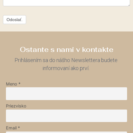
Odoslať.
Ostante s nami v kontakte
Prihlásením sa do nášho Newslettera budete
informovaní ako prví.
Meno *
Priezvisko
Email *