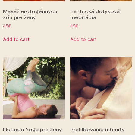
Masáž erotogénnych
Tantrická dotyková
zón pre ženy
meditácia
45
€
45
€
Add to cart
Add to cart
Hormon Yoga pre ženy
Prehlbovanie intimity