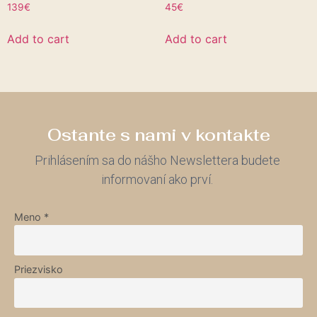
139
€
45
€
Add to cart
Add to cart
Ostante s nami v kontakte
Prihlásením sa do nášho Newslettera budete
informovaní ako prví.
Meno *
Priezvisko