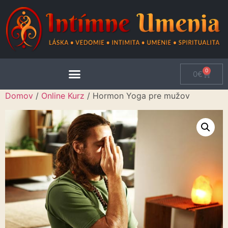
0
0
€
Domov
/
Online Kurz
/ Hormon Yoga pre mužov