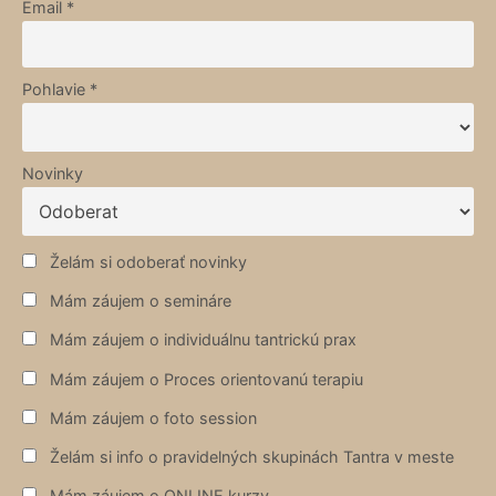
Email *
Pohlavie *
Novinky
Želám si odoberať novinky
Mám záujem o semináre
Mám záujem o individuálnu tantrickú prax
Mám záujem o Proces orientovanú terapiu
Mám záujem o foto session
Želám si info o pravidelných skupinách Tantra v meste
Mám záujem o ONLINE kurzy