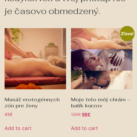
je časovo obmedzený.
Zľava!
Masáž erotogénnych
Moje telo môj chrám –
zón pre ženy
balík kurzov
45
€
135
€
98
€
Add to cart
Add to cart