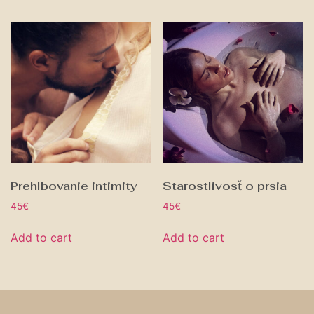
Prehlbovanie intimity
Starostlivosť o prsia
45
€
45
€
Add to cart
Add to cart