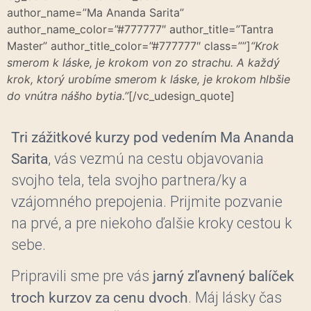
author_name=”Ma Ananda Sarita”
author_name_color=”#777777″ author_title=”Tantra
Master” author_title_color=”#777777″ class=””]
“Krok
smerom k láske, je krokom von zo strachu. A každý
krok, ktorý urobíme smerom k láske, je krokom hlbšie
do vnútra nášho bytia.”
[/vc_udesign_quote]
Tri zážitkové kurzy pod vedením Ma Ananda
Sarita
, vás vezmú na cestu objavovania
svojho tela, tela svojho partnera/ky a
vzájomného prepojenia. Prijmite pozvanie
na prvé, a pre niekoho ďalšie kroky cestou k
sebe.
Pripravili sme pre vás
jarný zľavnený balíček
troch kurzov za cenu dvoch
. Máj lásky čas