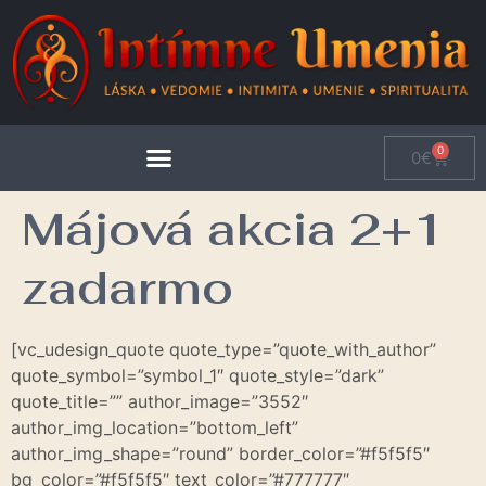
0
0
€
Májová akcia 2+1
zadarmo
[vc_udesign_quote quote_type=”quote_with_author”
quote_symbol=”symbol_1″ quote_style=”dark”
quote_title=”” author_image=”3552″
author_img_location=”bottom_left”
author_img_shape=”round” border_color=”#f5f5f5″
bg_color=”#f5f5f5″ text_color=”#777777″