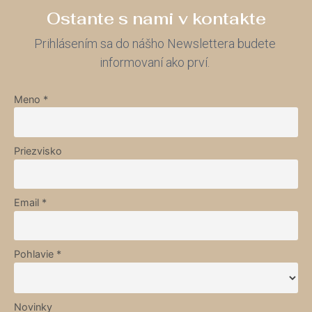
Ostante s nami v kontakte
Prihlásením sa do nášho Newslettera budete
informovaní ako prví.
Meno *
Priezvisko
Email *
Pohlavie *
Novinky