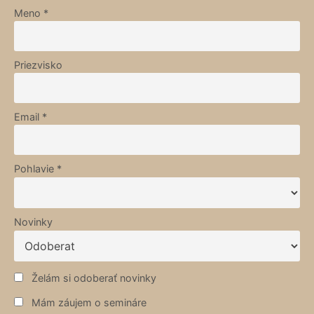
Meno *
Priezvisko
Email *
Pohlavie *
Novinky
Želám si odoberať novinky
Mám záujem o semináre