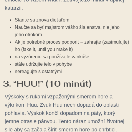
katarzii.
Stanťe sa znova dieťaťom
Naučte sa byť majstrom vášho šialenstva, nie jeho
jeho otrokom
Ak je potrebné proces podporiť – zahrajte (zasimulujte)
ho (fake it, until you make it)
na vyzúrenie sa používajte vankúše
stále udržujte telo v pohybe
nereagujte s ostatnými
3. “HUU!” (10 minút)
Výskoky s rukami vzpaženými smerom hore a
výkrikom Huu. Zvuk Huu nech dopadá do oblasti
pohlavia. Výskok končí dopadom na päty, ktorý
jemne otrasie pánvou. Tento náraz umožní životnej
sile aby sa začala šíriť smerom hore po chrbtici.