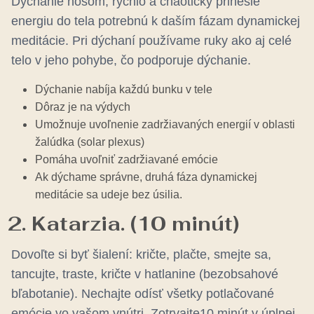
Dýchanie nosom, rýchlo a chaoticky prinesie
energiu do tela potrebnú k daším fázam dynamickej
meditácie. Pri dýchaní používame ruky ako aj celé
telo v jeho pohybe, čo podporuje dýchanie.
Dýchanie nabíja každú bunku v tele
Dôraz je na výdych
Umožnuje uvoľnenie zadržiavaných energií v oblasti
žalúdka (solar plexus)
Pomáha uvoľniť zadržiavané emócie
Ak dýchame správne, druhá fáza dynamickej
meditácie sa udeje bez úsilia.
2. Katarzia. (10 minút)
Dovoľte si byť šialení: kričte, plačte, smejte sa,
tancujte, traste, kričte v hatlanine (bezobsahové
bľabotanie). Nechajte odísť všetky potlačované
emócie vo vašom vnútri. Zotrvajte10 minút v úplnej