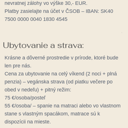
nevratnej zálohy vo výške 30,- EUR.
Platby zasielajte na účet v ČSOB – IBAN: SK40
7500 0000 0040 1830 4545
.
Ubytovanie a strava:
Krásne a dôverné prostredie v prírode, ktoré bude
len pre nás.
Cena za ubytovanie na celý víkend (2 noci + plná
penzia) – vegánska strava (od piatku večere po
obed v nedeľu) + pitný režim:
75 €/osoba/posteľ
55 €/osoba/ – spanie na matraci alebo vo vlastnom
stane
s vlastným spacákom, matrace sú k
dispozícii na mieste.