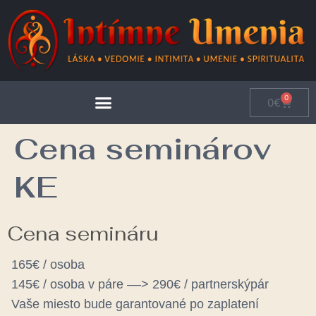
0
0
€
Cena seminárov
KE
Cena semináru
165€ / osoba
145€ / osoba v páre ––> 290€ / partnerskýpár
Vaše miesto bude garantované po zaplatení