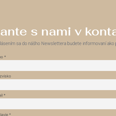
ante s nami v kont
lásením sa do nášho Newslettera budete informovaní ako p
o *
ezvisko
il *
lavie *