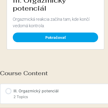
III. Orgazmický
potenciál
Orgazmická reakcia začína tam, kde končí
vedomá kontrola.
Pokračovať
Course Content
III. Orgazmický potenciál
2 Topics