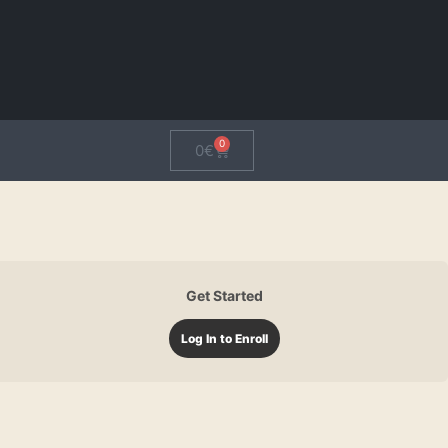
0
0
€
Get Started
Log In to Enroll