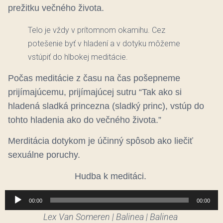
prežitku večného života.
Telo je vždy v prítomnom okamihu. Cez
potešenie byť v hladení a v dotyku môžeme
vstúpiť do hlbokej meditácie.
Počas meditácie z času na čas pošepneme
prijímajúcemu, prijímajúcej sutru “Tak ako si
hladená sladká princezna (sladký princ), vstúp do
tohto hladenia ako do večného života.”
Merditácia dotykom je účinný spôsob ako liečiť
sexuálne poruchy.
Hudba k meditáci.
Audio
00:00
00:00
prehrávač
Lex Van Someren | Balinea | Balinea