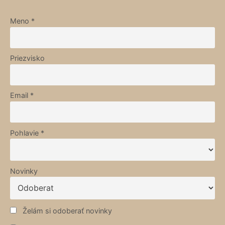
Meno *
Priezvisko
Email *
Pohlavie *
Novinky
Želám si odoberať novinky