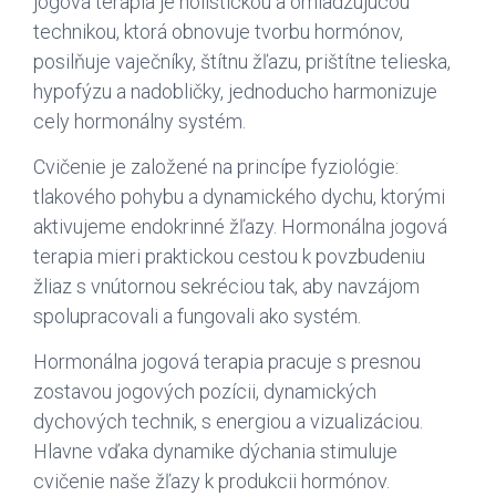
jogová terapia je holistickou a omladzujúcou
technikou, ktorá obnovuje tvorbu hormónov,
posilňuje vaječníky, štítnu žľazu, prištítne telieska,
hypofýzu a nadobličky, jednoducho harmonizuje
cely hormonálny systém.
Cvičenie je založené na princípe fyziológie:
tlakového pohybu a dynamického dychu, ktorými
aktivujeme endokrinné žľazy. Hormonálna jogová
terapia mieri praktickou cestou k povzbudeniu
žliaz s vnútornou sekréciou tak, aby navzájom
spolupracovali a fungovali ako systém.
Hormonálna jogová terapia pracuje s presnou
zostavou jogových pozícii, dynamických
dychových technik, s energiou a vizualizáciou.
Hlavne vďaka dynamike dýchania stimuluje
cvičenie naše žľazy k produkcii hormónov.