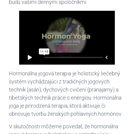
budú vašimi dennými spoločníkmi.
Hormonálna jogová terapia je holistický liečebný
systém vychádzajúci z tradičných jogových
techník (asán), dychových cvičení (pranajamy) a
tibetských technik práce s energiou. Hormonálna
joga je prirodzená terapia, ktorá aktivuje či
obnovuje tvorbu ženských pohlavných hormónov.
V skutočnosti môžeme povedať, že hormonálna