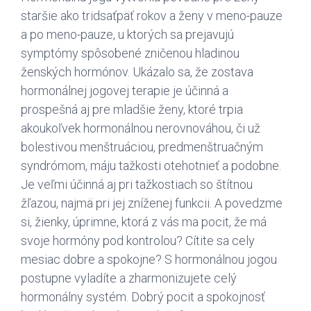
staršie ako tridsaťpäť rokov a ženy v meno-pauze
a po meno-pauze, u ktorých sa prejavujú
symptómy spôsobené zničenou hladinou
ženských hormónov. Ukázalo sa, že zostava
hormonálnej jogovej terapie je účinná a
prospešná aj pre mladšie ženy, ktoré trpia
akoukoľvek hormonálnou nerovnováhou, či už
bolestivou menštruáciou, predmenštruačným
syndrómom, máju tažkosti otehotnieť a podobne.
Je veľmi účinná aj pri tažkostiach so štítnou
žľazou, najmä pri jej zníženej funkcii. A povedzme
si, žienky, úprimne, ktorá z vás ma pocit, že má
svoje hormóny pod kontrolou? Cítite sa cely
mesiac dobre a spokojne? S hormonálnou jogou
postupne vyladíte a zharmonizujete celý
hormonálny systém. Dobrý pocit a spokojnosť