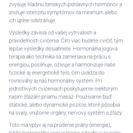
zvyšuje hladinu ženských pohlavných hormónov a
znižuje intenzitu symptómov na minimum alebo
ich úplne odstraňuje.
Výsledky závisia od vašej vytrvalosti a
pravidelnosti cvičenia. Čím viac budete cvičiť, tým
lepšie výsledky dosiahnete. Hormonálna jogová
terapia ako technika sa zameriava na prácu s
energiou, posilňuje, oživuje a harmonizuje naše
fyzické aj energetické telo, čím uvádza do
rovnováhy aj náš hormonálny systém. Pri
jednotlivých cvičeniach poskytujeme niektorým
našim žľazám priamu masáž. Používame bud’
statické, alebo dynamické pozície, ktoré pôsobia
na svaly, vnútorne orgány, nervový systém a žľazy.
Toto má vplyv aj na prúdenie prány (energie),
takže hormonálna joga súčasne pôsobí aj na naše