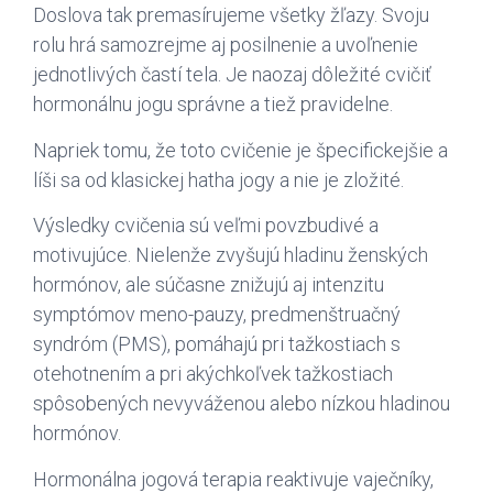
Doslova tak premasírujeme všetky žľazy. Svoju
rolu hrá samozrejme aj posilnenie a uvoľnenie
jednotlivých častí tela. Je naozaj dôležité cvičiť
hormonálnu jogu správne a tiež pravidelne.
Napriek tomu, že toto cvičenie je špecifickejšie a
líši sa od klasickej hatha jogy a nie je zložité.
Výsledky cvičenia sú veľmi povzbudivé a
motivujúce. Nielenže zvyšujú hladinu ženských
hormónov, ale súčasne znižujú aj intenzitu
symptómov meno-pauzy, predmenštruačný
syndróm (PMS), pomáhajú pri tažkostiach s
otehotnením a pri akýchkoľvek tažkostiach
spôsobených nevyváženou alebo nízkou hladinou
hormónov.
Hormonálna jogová terapia reaktivuje vaječníky,