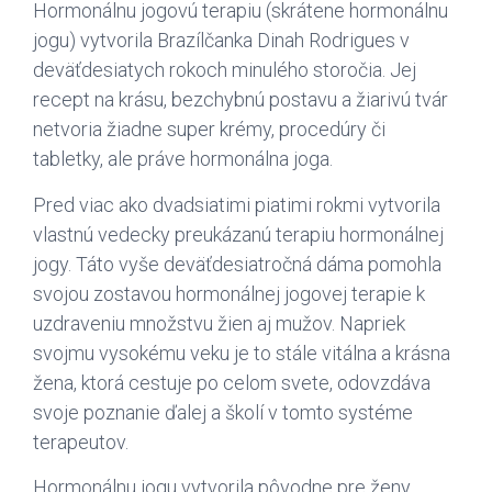
Hormonálnu jogovú terapiu (skrátene hormonálnu
jogu) vytvorila Brazílčanka Dinah Rodrigues v
deväťdesiatych rokoch minulého storočia. Jej
recept na krásu, bezchybnú postavu a žiarivú tvár
netvoria žiadne super krémy, procedúry či
tabletky, ale práve hormonálna joga.
Pred viac ako dvadsiatimi piatimi rokmi vytvorila
vlastnú vedecky preukázanú terapiu hormonálnej
jogy. Táto vyše deväťdesiatročná dáma pomohla
svojou zostavou hormonálnej jogovej terapie k
uzdraveniu množstvu žien aj mužov. Napriek
svojmu vysokému veku je to stále vitálna a krásna
žena, ktorá cestuje po celom svete, odovzdáva
svoje poznanie ďalej a školí v tomto systéme
terapeutov.
Hormonálnu jogu vytvorila pôvodne pre ženy