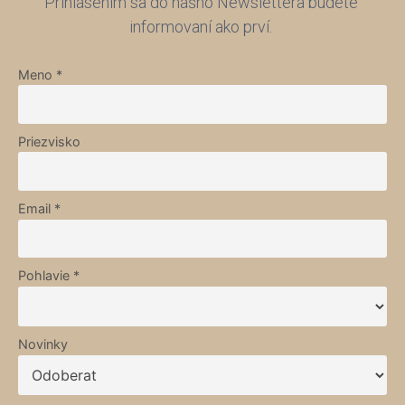
Prihlásením sa do nášho Newslettera budete
informovaní ako prví.
Meno *
Priezvisko
Email *
Pohlavie *
Novinky