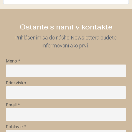
Ostante s nami v kontakte
Prihlásením sa do nášho Newslettera budete
informovaní ako prví.
Meno *
Priezvisko
Email *
Pohlavie *