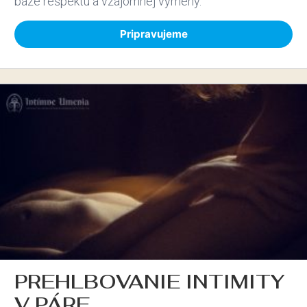
báze rešpektu a vzájomnej výmeny.
Pripravujeme
PREHLBOVANIE INTIMITY
V PÁRE