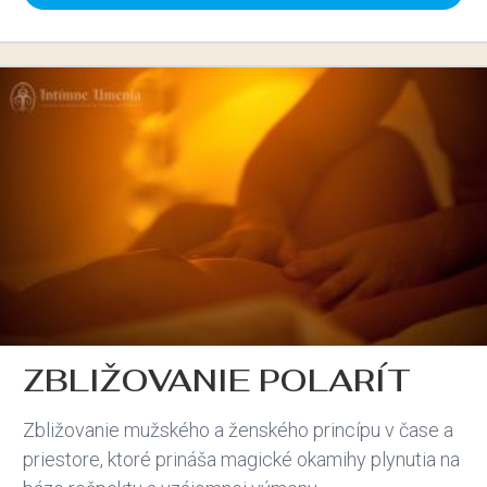
ZBLIŽOVANIE POLARÍT
Zbližovanie mužského a ženského princípu v čase a
priestore, ktoré prináša magické okamihy plynutia na