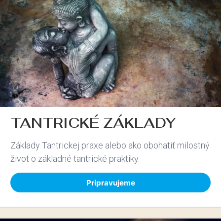
TANTRICKÉ ZÁKLADY
Základy Tantrickej praxe alebo ako obohatiť milostný
život o základné tantrické praktiky.
Pripravujeme